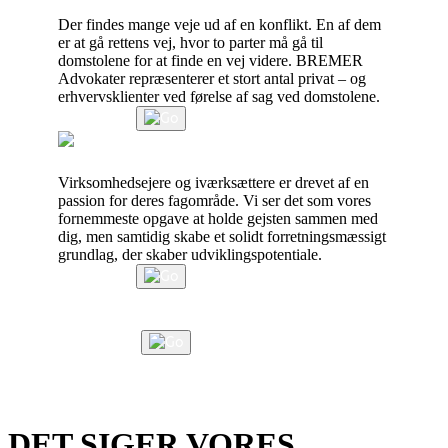
Retssager og konfliktløsning
Der findes mange veje ud af en konflikt. En af dem
er at gå rettens vej, hvor to parter må gå til
domstolene for at finde en vej videre. BREMER
Advokater repræsenterer et stort antal privat – og
erhvervsklienter ved førelse af sag ved domstolene.
Læs mere
Rådgivning af virksomheder
Virksomhedsejere og iværksættere er drevet af en
passion for deres fagområde. Vi ser det som vores
fornemmeste opgave at holde gejsten sammen med
dig, men samtidig skabe et solidt forretningsmæssigt
grundlag, der skaber udviklingspotentiale.
Læs mere
.
Laes mere
DET SIGER VORES