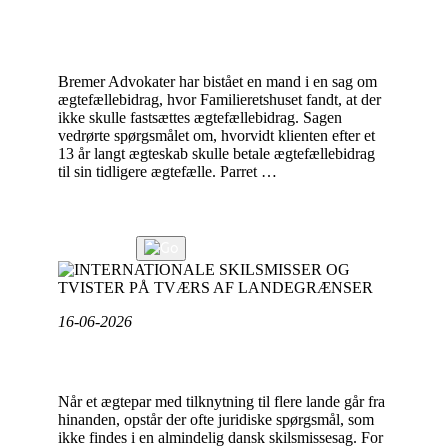
OG
AFGØRELSE: INGEN PLIGT TIL AT BETALE
TESTAMENTE?"
ÆGTEFÆLLEBIDRAG EFTER 13 ÅRS
ÆGTESKAB
Bremer Advokater har bistået en mand i en sag om
ægtefællebidrag, hvor Familieretshuset fandt, at der
ikke skulle fastsættes ægtefællebidrag. Sagen
vedrørte spørgsmålet om, hvorvidt klienten efter et
13 år langt ægteskab skulle betale ægtefællebidrag
til sin tidligere ægtefælle. Parret …
"AFGØRELSE:
Læs videre
INGEN
Læs mere
PLIGT
TIL
AT
BETALE
16-06-2026
ÆGTEFÆLLEBIDRAG
INTERNATIONALE SKILSMISSER OG
EFTER
TVISTER PÅ TVÆRS AF LANDEGRÆNSER
13
Når et ægtepar med tilknytning til flere lande går fra
ÅRS
hinanden, opstår der ofte juridiske spørgsmål, som
ÆGTESKAB"
ikke findes i en almindelig dansk skilsmissesag. For