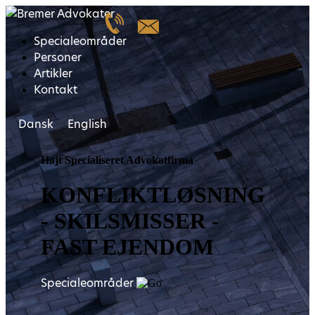
Specialeområder
Personer
Artikler
Kontakt
Dansk
English
Højt Specialiseret Advokatfirma
KONFLIKTLØSNING
- SKILSMISSER -
FAST EJENDOM
Specialeområder