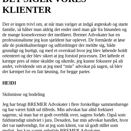
KLIENTER
Der er ingen tvivl om, at når man vælger at indgå ægteskab og starte
familie, så håber man aldrig det ender med man går fra hinanden og
de mange konsekvenser det medfører. Bremer Advokater har en
professionalisme jeg kun sjældent har oplevet. De formåede at løse
alle de praktikaliseringer og udfordringer der meldte sig, både
grundigt og hurtigt, og med et overskud hvor jeg blev løbende holdt
orienteret og der blev sikret at jeg forstod processen. Det løftede et
kæmpe pres af mine skuldre og sikrede, jeg kunne fokusere på alt
andet, velvidende om at jeg med “min” advokat på sagen, så blev
der kæmpet for en fair løsning, for begge parter.
HEIDI
Skilsmisse og bodeling
Jeg har brugt BREMER Advokater i flere forskellige sammenhænge
og har været fuldt ud tilfreds. Min advokat har altid forklaret
sagerne, så man har et godt overblik over, sagens forløb. Også som
fuldstændigt uindviet i jura. Desuden, har min advokat handlet, hvor
det var nødvendigt, for at jeg som klient, var så godt stillet som
muligt. Jeg kan varmt anbefale BREMER Advokater.