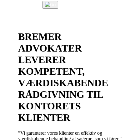
Læs mere
BODELING
I
DANMARK
–
BREMER
SÅDAN
FOREGÅR
ADVOKATER
PROCESSEN
FRA
LEVERER
UENIGHED
KOMPETENT,
TIL
AFSLUTTET
VÆRDISKABENDE
BODELING"
RÅDGIVNING TIL
KONTORETS
KLIENTER
”Vi garanterer vores klienter en effektiv og
værdiskabende behandling af sagerne, som vi fører.”