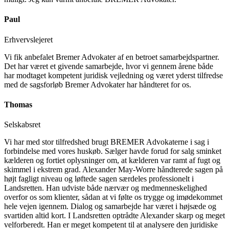
Paul
Erhvervslejeret
Vi fik anbefalet Bremer Advokater af en betroet samarbejdspartner.
Det har været et givende samarbejde, hvor vi gennem årene både
har modtaget kompetent juridisk vejledning og været yderst tilfredse
med de sagsforløb Bremer Advokater har håndteret for os.
Thomas
Selskabsret
Vi har med stor tilfredshed brugt BREMER Advokaterne i sag i
forbindelse med vores huskøb. Sælger havde forud for salg sminket
kælderen og fortiet oplysninger om, at kælderen var ramt af fugt og
skimmel i ekstrem grad. Alexander May-Worre håndterede sagen på
højt fagligt niveau og løftede sagen særdeles professionelt i
Landsretten. Han udviste både nærvær og medmenneskelighed
overfor os som klienter, sådan at vi følte os trygge og imødekommet
hele vejen igennem. Dialog og samarbejde har været i højsæde og
svartiden altid kort. I Landsretten optrådte Alexander skarp og meget
velforberedt. Han er meget kompetent til at analysere den juridiske