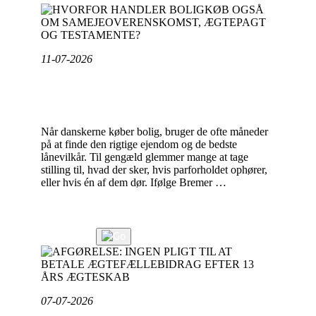
11-07-2026
HVORFOR HANDLER BOLIGKØB OGSÅ OM
SAMEJEOVERENSKOMST, ÆGTEPAGT OG
TESTAMENTE?
Når danskerne køber bolig, bruger de ofte måneder
på at finde den rigtige ejendom og de bedste
lånevilkår. Til gengæld glemmer mange at tage
stilling til, hvad der sker, hvis parforholdet ophører,
eller hvis én af dem dør. Ifølge Bremer …
"HVORFOR
Læs videre
HANDLER
Læs mere
BOLIGKØB
OGSÅ
OM
SAMEJEOVERENSKOMST,
07-07-2026
ÆGTEPAGT