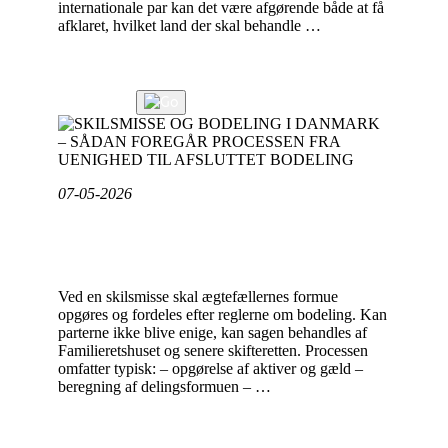
internationale par kan det være afgørende både at få
afklaret, hvilket land der skal behandle …
"INTERNATIONALE
Læs videre
SKILSMISSER
Læs mere
OG
TVISTER
PÅ
TVÆRS
07-05-2026
AF
LANDEGRÆNSER"
SKILSMISSE OG BODELING I DANMARK –
SÅDAN FOREGÅR PROCESSEN FRA
UENIGHED TIL AFSLUTTET BODELING
Ved en skilsmisse skal ægtefællernes formue
opgøres og fordeles efter reglerne om bodeling. Kan
parterne ikke blive enige, kan sagen behandles af
Familieretshuset og senere skifteretten. Processen
omfatter typisk: – opgørelse af aktiver og gæld –
beregning af delingsformuen – …
"SKILSMISSE
Læs videre
OG