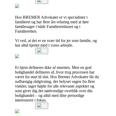
Læs mere
Forældremyndighed, bopæl & samvær
Hos BREMER Advokater er vi specialister i
familieret og har flere års erfaring med at føre
familiesager i både Familieretshuset og i
Familieretten.
Vi ved, at det er en svær tid for jer som familie, og
har altid hjertet med i vores arbejde.
Læs mere
Boligkøb
Et hjem defineres ikke af mursten. Men en god
bolighandel defineres af, hvor tryg processen har
været fra start til slut. Hos Bremer Advokater får du
uafhængig rådgivning, der belyser sagen fra flere
vinkler, tager højde for alle relevante aspekter og
som giver dig det nødvendige overblik over din
bolighandel – og altid med dine personlige
interesserer i fokus.
Læs mere