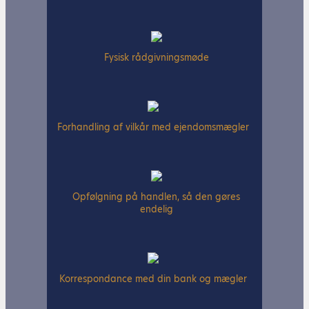
Fysisk rådgivningsmøde
Forhandling af vilkår med ejendomsmægler
Opfølgning på handlen, så den gøres
endelig
Korrespondance med din bank og mægler