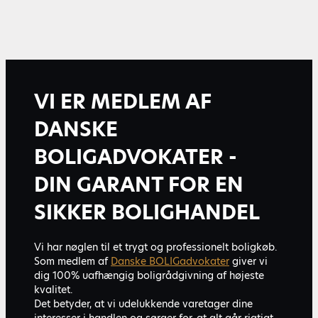
VI ER MEDLEM AF
DANSKE
BOLIGADVOKATER -
DIN GARANT FOR EN
SIKKER BOLIGHANDEL
Vi har nøglen til et trygt og professionelt boligkøb.
Som medlem af
Danske BOLIGadvokater
giver vi
dig 100% uafhængig boligrådgivning af højeste
kvalitet.
Det betyder, at vi udelukkende varetager dine
interesser i handlen og sørger for, at alt går rigtigt