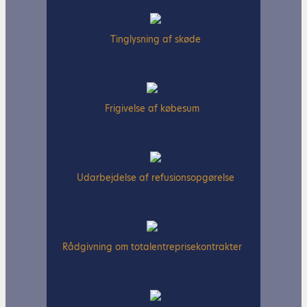
Tinglysning af skøde
Frigivelse af købesum
Udarbejdelse af refusionsopgørelse
Rådgivning om totalentreprisekontrakter