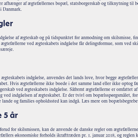
lder afhænger af ægtefællernes bopæl, statsborgerskab og tilknytning til b
g i Danmark.
gler
dgåelse af ægteskab og på tidspunktet for anmodning om skilsmisse, fin
ægtefællerne ved ægteskabets indgåelse får delingsformue, som ved skil
særeje.
 ægteskabets indgåelse, anvendes det lands love, hvor begge ægtefælle
kabet. Hvis ægtefællerne ikke boede i det samme land eller ikke optog 
rgerskab ved ægteskabets indgåelse. Såfremt ægtefællerne er omfattet af
ng ved indgåelsen af ægteskabet. Er der tvivl om bopælsspørgsmålet, for
dre lande og families opholdssted kan indgå. Læs mere om bopælsbegreb
 5 år
forud for skilsmissen, kan de anvende de danske regler om ægtefællern
efællers økonomiske forholds ikrafttræden pr. 1. januar 2018, og reglen 