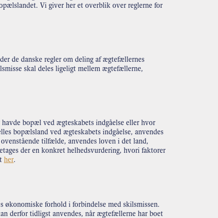
opælslandet. Vi giver her et overblik over reglerne for
der de danske regler om deling af ægtefællernes
smisse skal deles ligeligt mellem ægtefællerne,
r havde bopæl ved ægteskabets indgåelse eller hvor
fælles bopælsland ved ægteskabets indgåelse, anvendes
 ovenstående tilfælde, anvendes loven i det land,
etages der en konkret helhedsvurdering, hvori faktorer
et
her
.
es økonomiske forhold i forbindelse med skilsmissen.
kan derfor tidligst anvendes, når ægtefællerne har boet