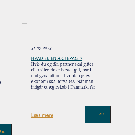
31-07-2023
HVAD ER EN ÆGTEPAGT?
Hvis du og din partner skal giftes
eller allerede er blevet gift, har I
muligvis talt om, hvordan jeres
økonomi skal forvaltes. Når man
s
indgår et ægteskab i Danmark, får
man automatisk formuefællesskab.
Formuefællesskabet (eller
delingsformuen) omfatter alle
aktiver, som …
Læs mere
Læs videre