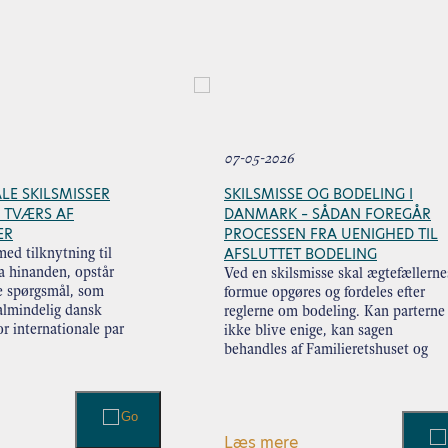
07-05-2026
LE SKILSMISSER
SKILSMISSE OG BODELING I
Å TVÆRS AF
DANMARK – SÅDAN FOREGÅR
ER
PROCESSEN FRA UENIGHED TIL
AFSLUTTET BODELING
ed tilknytning til
ra hinanden, opstår
Ved en skilsmisse skal ægtefællerne
ke spørgsmål, som
formue opgøres og fordeles efter
 almindelig dansk
reglerne om bodeling. Kan parterne
or internationale par
ikke blive enige, kan sagen
ørende både at få
behandles af Familieretshuset og
 land der skal
senere skifteretten. Processen
omfatter typisk: – opgørelse af
aktiver og gæld – beregning af
delingsformuen – …
Læs mere