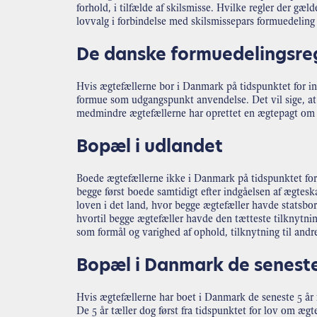
forhold, i tilfælde af skilsmisse. Hvilke regler der gæ
lovvalg i forbindelse med skilsmissepars formuedelin
De danske formuedelingsre
Hvis ægtefællerne bor i Danmark på tidspunktet for in
formue som udgangspunkt anvendelse. Det vil sige, at 
medmindre ægtefællerne har oprettet en ægtepagt om 
Bopæl i udlandet
Boede ægtefællerne ikke i Danmark på tidspunktet for
begge først boede samtidigt efter indgåelsen af ægtes
loven i det land, hvor begge ægtefæller havde statsbo
hvortil begge ægtefæller havde den tætteste tilknytni
som formål og varighed af ophold, tilknytning til an
Bopæl i Danmark de seneste
Hvis ægtefællerne har boet i Danmark de seneste 5 år 
De 5 år tæller dog først fra tidspunktet for lov om ægt