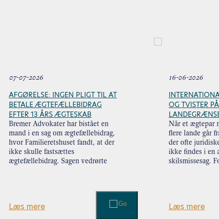
07-07-2026
16-06-2026
AFGØRELSE: INGEN PLIGT TIL AT
INTERNATIONA
BETALE ÆGTEFÆLLEBIDRAG
OG TVISTER P
EFTER 13 ÅRS ÆGTESKAB
LANDEGRÆNS
Bremer Advokater har bistået en
Når et ægtepar m
mand i en sag om ægtefællebidrag,
flere lande går f
hvor Familieretshuset fandt, at der
der ofte juridis
ikke skulle fastsættes
ikke findes i en
ægtefællebidrag. Sagen vedrørte
skilsmissesag. F
spørgsmålet om, hvorvidt klienten
kan det være afg
efter et 13 år langt ægteskab skulle
afklaret, hvilket
betale ægtefællebidrag til sin
behandle …
tidligere ægtefælle. Parret …
Læs mere
Læs mere
Læs videre
Læs videre