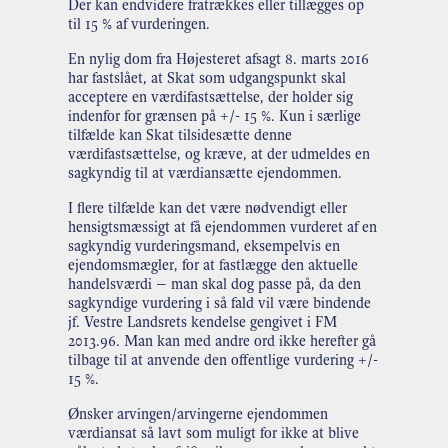
Der kan endvidere fratrækkes eller tillægges op
til 15 % af vurderingen.
En nylig dom fra Højesteret afsagt 8. marts 2016
har fastslået, at Skat som udgangspunkt skal
acceptere en værdifastsættelse, der holder sig
indenfor for grænsen på +/- 15 %. Kun i særlige
tilfælde kan Skat tilsidesætte denne
værdifastsættelse, og kræve, at der udmeldes en
sagkyndig til at værdiansætte ejendommen.
I flere tilfælde kan det være nødvendigt eller
hensigtsmæssigt at få ejendommen vurderet af en
sagkyndig vurderingsmand, eksempelvis en
ejendomsmægler, for at fastlægge den aktuelle
handelsværdi – man skal dog passe på, da den
sagkyndige vurdering i så fald vil være bindende
jf. Vestre Landsrets kendelse gengivet i FM
2013.96. Man kan med andre ord ikke herefter gå
tilbage til at anvende den offentlige vurdering +/-
15 %.
Ønsker arvingen/arvingerne ejendommen
værdiansat så lavt som muligt for ikke at blive