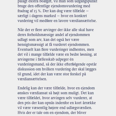
pålagt ekstra boafgift, vil man som udgangspunkt
bruge den offentlige ejendomsvurdering med
fradrag af 15 %. Der kan dog være tilfælde –
særligt i dagens marked – hvor en konkret
vurdering vil medføre en lavere værdiansættelse.
Når der er flere arvinger der ikke alle skal have
deres forholdsmæssige andel af ejendommen
udlagt som arv, kan det også her være
hensigtsmæssigt at få vurderet ejendommen.
Eventuelt kan flere vurderinger indhentes, men
det vil i mange tilfælde være en bedre løsning, at
arvingerne i fællesskab udpeger én
vurderingsmand, så der ikke efterfølgende opstår
diskussion om hvilken vurdering der skal lægges
til grund, idet der kan være stor forskel på
værdiansættelsen.
Endelig kan der være tilfælde, hvor en ejendom
ønskes værdiansat så højt som muligt. Det kan
være tilfældet, hvor arvingen selv vurderer, at
den pris der kan opnås indenfor en kort årrække
vil være væsentlig højere end udlægsværdien.
Hvis der er tale om en ejendom, der bliver