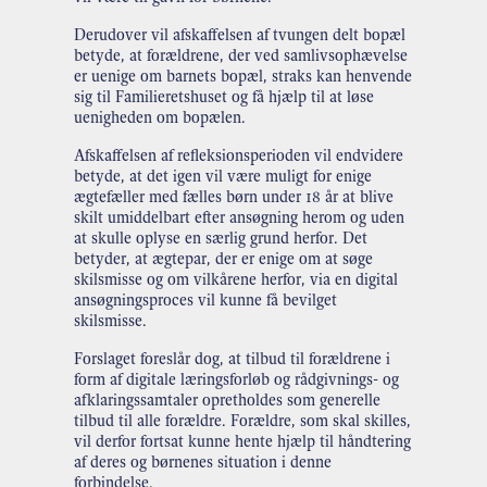
Derudover vil afskaffelsen af tvungen delt bopæl
betyde, at forældrene, der ved samlivsophævelse
er uenige om barnets bopæl, straks kan henvende
sig til Familieretshuset og få hjælp til at løse
uenigheden om bopælen.
Afskaffelsen af refleksionsperioden vil endvidere
betyde, at det igen vil være muligt for enige
ægtefæller med fælles børn under 18 år at blive
skilt umiddelbart efter ansøgning herom og uden
at skulle oplyse en særlig grund herfor. Det
betyder, at ægtepar, der er enige om at søge
skilsmisse og om vilkårene herfor, via en digital
ansøgningsproces vil kunne få bevilget
skilsmisse.
Forslaget foreslår dog, at tilbud til forældrene i
form af digitale læringsforløb og rådgivnings- og
afklaringssamtaler opretholdes som generelle
tilbud til alle forældre. Forældre, som skal skilles,
vil derfor fortsat kunne hente hjælp til håndtering
af deres og børnenes situation i denne
forbindelse.