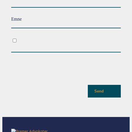
Emne
.
Send