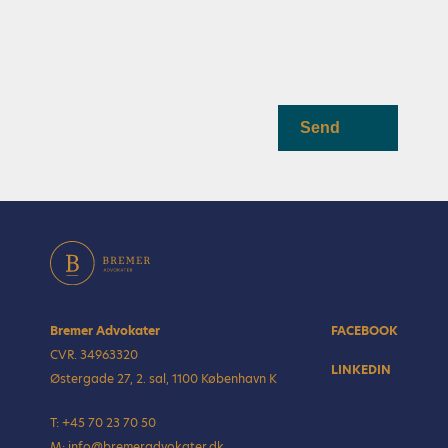
Send
Bremer Advokater
FACEBOOK
CVR. 34963320
LINKEDIN
Østergade 27, 2. sal, 1100 København K
T:
+45 70 23 70 50
M:
info@bremeradvokater.dk