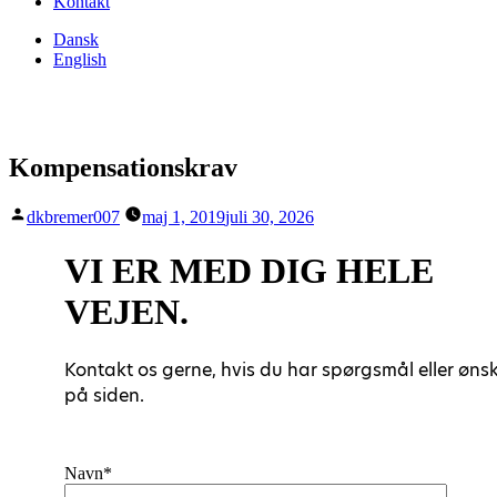
Kontakt
Dansk
English
Kompensationskrav
Posted
dkbremer007
maj 1, 2019
juli 30, 2026
by
VI ER MED DIG HELE
VEJEN.
Kontakt os gerne, hvis du har spørgsmål eller ønsk
på siden.
Navn*