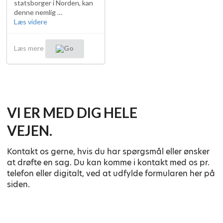
statsborger i Norden, kan
denne nemlig …
"BREMER
Læs videre
NEWS
–
Læs mere
ANSÆTTELSE
AF
MEDARBEJDERE
UDENFOR
DANMARK
–
POSITIVLISTEN"
VI ER MED DIG HELE
VEJEN.
Kontakt os gerne, hvis du har spørgsmål eller ønsker
at drøfte en sag. Du kan komme i kontakt med os pr.
telefon eller digitalt, ved at udfylde formularen her på
siden.