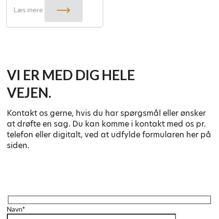
RETSSAG
Læs mere
OM
RÆKKEVIDDEN
AF
LEASINGGIVERS
TABSBEGRÆNSNINGSPLIGT
VED
VI ER MED DIG HELE
GENNEMFØRELSE
AF
VEJEN.
DÆKNINGSSALG"
Kontakt os gerne, hvis du har spørgsmål eller ønsker
at drøfte en sag. Du kan komme i kontakt med os pr.
telefon eller digitalt, ved at udfylde formularen her på
siden.
Navn*