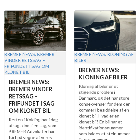
BREMER NEWS: BREMER
BREMER NEWS: KLONING AF
VINDER RETSSAG –
BILER
FRIFUNDET I SAG OM
BREMER NEWS:
KLONET BIL
KLONING AF BILER
BREMER NEWS:
Kloning af biler er et
BREMER VINDER
stigende problem i
RETSSAG –
Danmark, og det har store
FRIFUNDET I SAG
konsekvenser for dem der
OM KLONET BIL
kommer i besiddelse af en
klonet bil. Hvad er en
Retten i Kolding har i dag
klonet bil? En bil har et
afsagt dom i en sag, som
identifikationsnummer,
BREMER Advokater har
som kaldes et stelnummer.
ført på vegne af vores
Et stelnummer …