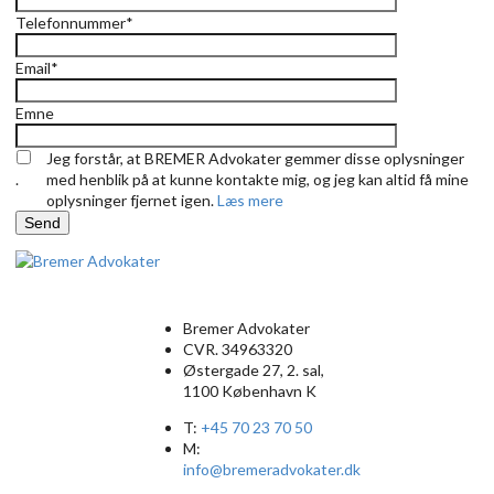
Telefonnummer*
Email*
Emne
Jeg forstår, at BREMER Advokater gemmer disse oplysninger
.
med henblik på at kunne kontakte mig, og jeg kan altid få mine
oplysninger fjernet igen.
Læs mere
Send
Bremer Advokater
CVR. 34963320
Østergade 27, 2. sal,
1100 København K
T:
+45 70 23 70 50
M:
info@bremeradvokater.dk