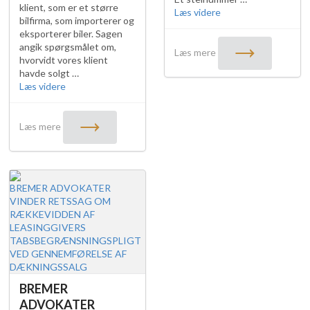
klient, som er et større
"BREMER
Læs videre
bilfirma, som importerer og
NEWS:
eksporterer biler. Sagen
KLONING
angik spørgsmålet om,
AF
Læs mere
hvorvidt vores klient
BILER"
havde solgt …
"BREMER
Læs videre
NEWS:
BREMER
VINDER
Læs mere
RETSSAG
–
FRIFUNDET
I
BREMER ADVOKATER
SAG
VINDER RETSSAG OM
OM
RÆKKEVIDDEN AF
KLONET
LEASINGGIVERS
BIL"
TABSBEGRÆNSNINGSPLIGT
VED GENNEMFØRELSE AF
DÆKNINGSSALG
BREMER
ADVOKATER