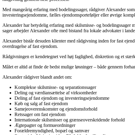
Med mangeårig erfaring med bodelingssager, rådgiver Alexander som sk
investeringsejendomme, fælles ejendomsporteføljer eller øvrige kompl
Alexander har betydelig erfaring med skilsmisse- og bodelingssager med
sager arbejder Alexander ofte med bistand fra lokale advokater i land
Alexander bistår desuden klienter med rådgivning inden for fast ejen
overdragelse af fast ejendom.
Rådgivningen er kendetegnet ved høj faglighed, diskretion og et stærk
Målet er altid at finde de bedst mulige løsninger – både gennem forhan
Alexander rådgiver blandt andet om:
Komplekse skilsmisse- og separationssager
Deling og værdiansættelse af virksomheder
Deling af fast ejendom og investeringsejendomme
Køb og salg af fast ejendom
Samejeoverenskomster og ejendomsforhold
Retssager om fast ejendom
Internationale skilsmisser og grænseoverskridende forhold
Ægtepagter og formueordninger
Forældremyndighed, bopæl og samvær