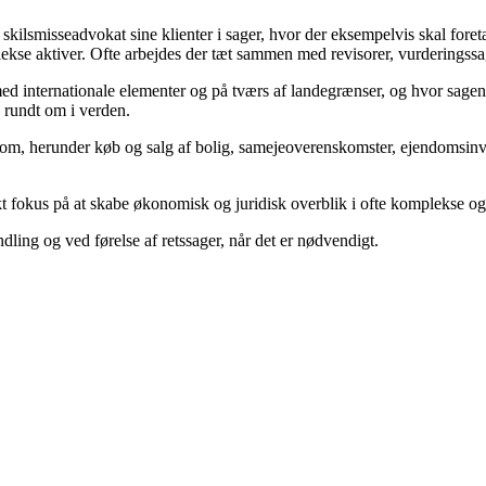
ilsmisseadvokat sine klienter i sager, hvor der eksempelvis skal foret
ekse aktiver. Ofte arbejdes der tæt sammen med revisorer, vurderingss
 internationale elementer og på tværs af landegrænser, og hvor sagens pa
e rundt om i verden.
dom, herunder køb og salg af bolig, samejeoverenskomster, ejendomsinve
t fokus på at skabe økonomisk og juridisk overblik i ofte komplekse og
dling og ved førelse af retssager, når det er nødvendigt.