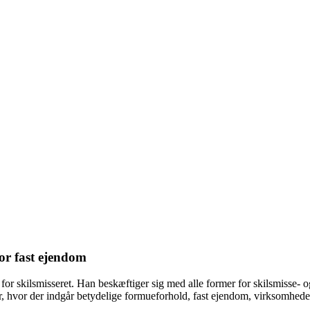
for fast ejendom
 for skilsmisseret. Han beskæftiger sig med alle former for skilsmisse-
r, hvor der indgår betydelige formueforhold, fast ejendom, virksomheder e