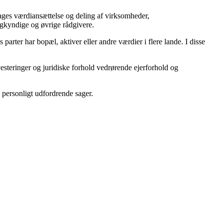
ages værdiansættelse og deling af virksomheder,
agkyndige og øvrige rådgivere.
rter har bopæl, aktiver eller andre værdier i flere lande. I disse
steringer og juridiske forhold vedrørende ejerforhold og
 personligt udfordrende sager.