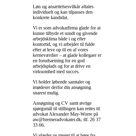
Løn og ansættelsesvilkår aftales
individuelt og kan tilpasses den
konkrete kandidat.
Vi er som advokatfirma glade for at
kunne tilbyde et sundt og givende
arbejdsklima både i og efter
kontortid, og vi arbejder til fulde
efter at leve op til en af vores
kerneværdier – at glade kollegaer er
en forudsætning for en god
arbejdsplads og for at drive en
virksomhed med succes.
Vi holder løbende samtaler og
imødeser derfor din ansøgning
snarest mulig.
Ansøgning og CV samt øvrige
spørgsmål til stillingen kan rettes til
advokat Alexander May-Worre på
aw@bremeradvokater.dk, tlf. 26 37
33 66.
Vi glæder os meget til at høre fra