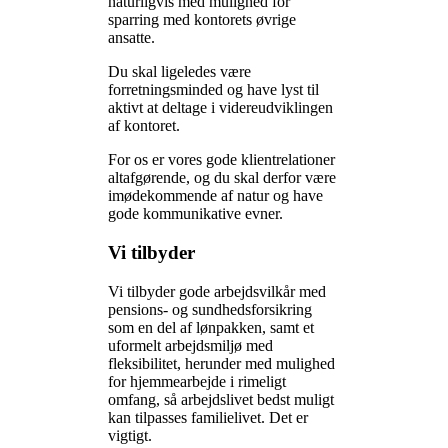
naturligvis med mulighed for
sparring med kontorets øvrige
ansatte.
Du skal ligeledes være
forretningsminded og have lyst til
aktivt at deltage i videreudviklingen
af kontoret.
For os er vores gode klientrelationer
altafgørende, og du skal derfor være
imødekommende af natur og have
gode kommunikative evner.
Vi tilbyder
Vi tilbyder gode arbejdsvilkår med
pensions- og sundhedsforsikring
som en del af lønpakken, samt et
uformelt arbejdsmiljø med
fleksibilitet, herunder med mulighed
for hjemmearbejde i rimeligt
omfang, så arbejdslivet bedst muligt
kan tilpasses familielivet. Det er
vigtigt.