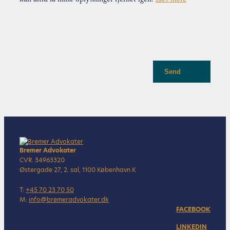
Send
Bremer Advokater
CVR. 34963320
Østergade 27, 2. sal, 1100 København K
T:
+45 70 23 70 50
M:
info@bremeradvokater.dk
FACEBOOK
LINKEDIN