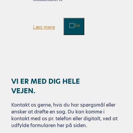
underlagt visse
begrænsninger. Det
kan dog være svært at
gennemskue hvornår
Læs mere
og i hvor lang en
periode, sommerhuset
kan anvendes til
beboelse. Vi giver i
det følgende et …
Læs videre
VI ER MED DIG HELE
VEJEN.
Kontakt os gerne, hvis du har spørgsmål eller
ønsker at drøfte en sag. Du kan komme i
kontakt med os pr. telefon eller digitalt, ved at
udfylde formularen her på siden.