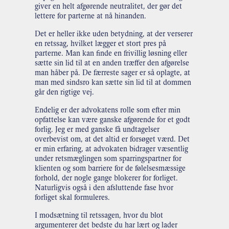
giver en helt afgørende neutralitet, der gør det
lettere for parterne at nå hinanden.
Det er heller ikke uden betydning, at der verserer
en retssag, hvilket lægger et stort pres på
parterne. Man kan finde en frivillig løsning eller
sætte sin lid til at en anden træffer den afgørelse
man håber på. De færreste sager er så oplagte, at
man med sindsro kan sætte sin lid til at dommen
går den rigtige vej.
Endelig er der advokatens rolle som efter min
opfattelse kan være ganske afgørende for et godt
forlig. Jeg er med ganske få undtagelser
overbevist om, at det altid er forsøget værd. Det
er min erfaring, at advokaten bidrager væsentlig
under retsmæglingen som sparringspartner for
klienten og som barriere for de følelsesmæssige
forhold, der nogle gange blokerer for forliget.
Naturligvis også i den afsluttende fase hvor
forliget skal formuleres.
I modsætning til retssagen, hvor du blot
argumenterer det bedste du har lært og lader