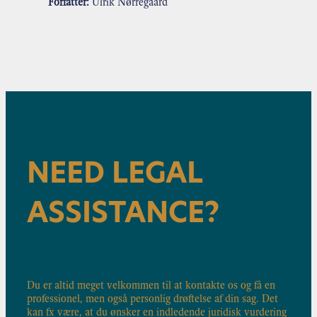
Forfatter:
Ulrik Nørregaard
NEED LEGAL
ASSISTANCE?
Du er altid meget velkommen til at kontakte os og få en
professionel, men også personlig drøftelse af din sag. Det
kan fx være, at du ønsker en indledende juridisk vurdering