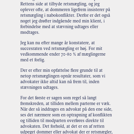
Rettens side at tilbyde retsmægling, og jeg
oplever ofte, at dommeren ligefrem insisterer på
retsmægling i nabokonflikter. Derfor er det også
noget jeg drøfter indgående med min klient, i
forbindelse med at stævning udtages eller
modtages.
Jeg kan nu efter mange år konstatere, at
succesraten ved retsmægling er høj. For mit
vedkommende ender 70-80 % af mæglingerne
med et forlig.
Der er efter min opfattelse flere grunde til at
netop retsmæglingen opnår resultater, som vi
advokater ikke altid kan nå frem til, inden
stævningen udtages.
For det første er sagen som regel så langt
fremskreden, at tilliden mellem parterne er væk.
Når der så inddrages en advokat på den ene side,
ses det nærmere som en optrapning af konflikten
og tilliden til modparten overføres direkte til
advokaten. Det forhold, at det er en af retten
udpeget dommer eller advokat der er retsmægler,